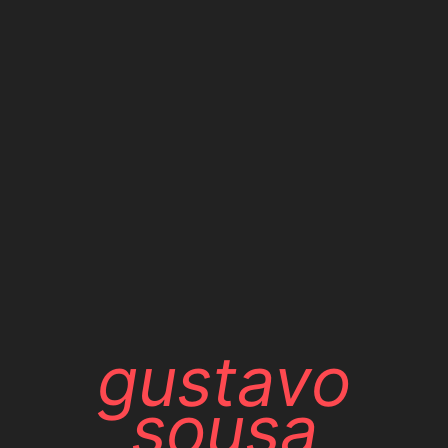
gustavo
sousa
PROJETOS